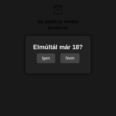
No publicly visible
products
Elmúltál már 18?
Igen
Nem
Facebook | Instagram