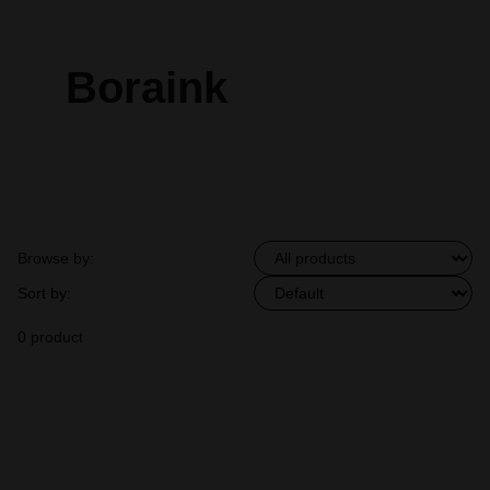
1B3 Bormanufaktúra
Boraink
Browse by:
Sort by:
0 product